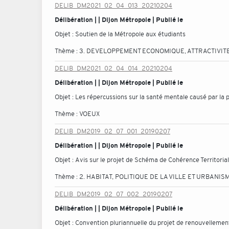
DELIB_DM2021_02_04_013_20210204
Délibération | | Dijon Métropole | Publié le
Objet :
Soutien de la Métropole aux étudiants
Thème :
3. DEVELOPPEMENT ECONOMIQUE, ATTRACTIVITE
DELIB_DM2021_02_04_014_20210204
Délibération | | Dijon Métropole | Publié le
Objet :
Les répercussions sur la santé mentale causé par la p
Thème :
VOEUX
DELIB_DM2019_02_07_001_20190207
Délibération | | Dijon Métropole | Publié le
Objet :
Avis sur le projet de Schéma de Cohérence Territorial
Thème :
2. HABITAT, POLITIQUE DE LA VILLE ET URBANIS
DELIB_DM2019_02_07_002_20190207
Délibération | | Dijon Métropole | Publié le
Objet :
Convention pluriannuelle du projet de renouvellement