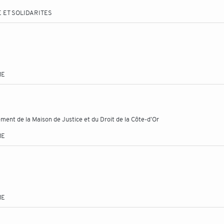
 ET SOLIDARITES
ME
ent de la Maison de Justice et du Droit de la Côte-d'Or
ME
ME