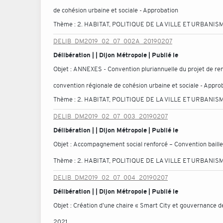
de cohésion urbaine et sociale - Approbation
Thème :
2. HABITAT, POLITIQUE DE LA VILLE ET URBANIS
DELIB_DM2019_02_07_002A_20190207
Délibération | | Dijon Métropole | Publié le
Objet :
ANNEXES - Convention pluriannuelle du projet de ren
convention régionale de cohésion urbaine et sociale - Appro
Thème :
2. HABITAT, POLITIQUE DE LA VILLE ET URBANIS
DELIB_DM2019_02_07_003_20190207
Délibération | | Dijon Métropole | Publié le
Objet :
Accompagnement social renforcé – Convention bailleu
Thème :
2. HABITAT, POLITIQUE DE LA VILLE ET URBANIS
DELIB_DM2019_02_07_004_20190207
Délibération | | Dijon Métropole | Publié le
Objet :
Création d'une chaire « Smart City et gouvernance 
2021