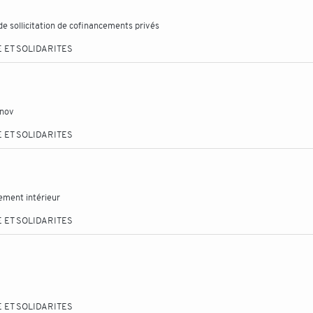
 sollicitation de cofinancements privés
 ET SOLIDARITES
enov
 ET SOLIDARITES
ement intérieur
 ET SOLIDARITES
 ET SOLIDARITES