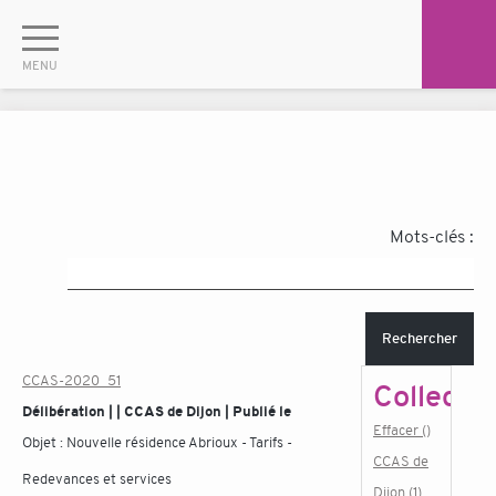
Mots-clés :
Rechercher
CCAS-2020_51
Collectiv
Délibération | | CCAS de Dijon | Publié le
Effacer ()
Objet :
Nouvelle résidence Abrioux - Tarifs -
CCAS de
Redevances et services
Dijon (1)