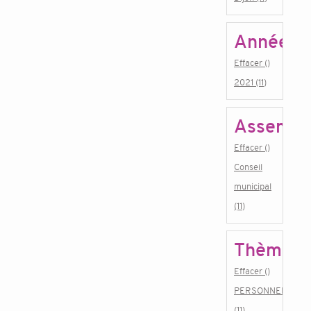
Année
Effacer ()
2021 (11)
Assembl
Effacer ()
Conseil
municipal
(11)
Thème
Effacer ()
PERSONNEL
(11)