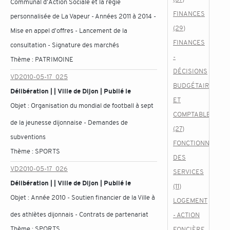
Communal d'Action Sociale et la régie
FINANCES
personnalisée de La Vapeur - Années 2011 à 2014 -
(29)
Mise en appel d'offres - Lancement de la
FINANCES
consultation - Signature des marchés
-
Thème :
PATRIMOINE
DÉCISIONS
VD2010-05-17_025
BUDGÉTAIRES
Délibération | | Ville de Dijon | Publié le
ET
Objet :
Organisation du mondial de football à sept
COMPTABLES
de la jeunesse dijonnaise - Demandes de
(27)
subventions
FONCTIONNEMEN
Thème :
SPORTS
DES
VD2010-05-17_026
SERVICES
Délibération | | Ville de Dijon | Publié le
(11)
Objet :
Année 2010 - Soutien financier de la Ville à
LOGEMENT
des athlètes dijonnais - Contrats de partenariat
- ACTION
Thème :
SPORTS
FONCIÈRE