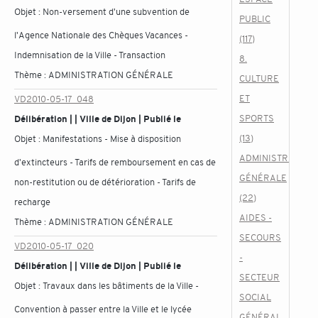
Objet :
Non-versement d'une subvention de
PUBLIC
l'Agence Nationale des Chèques Vacances -
(117)
Indemnisation de la Ville - Transaction
8.
Thème :
ADMINISTRATION GÉNÉRALE
CULTURE
ET
VD2010-05-17_048
SPORTS
Délibération | | Ville de Dijon | Publié le
(13)
Objet :
Manifestations - Mise à disposition
ADMINISTRATION
d'extincteurs - Tarifs de remboursement en cas de
GÉNÉRALE
non-restitution ou de détérioration - Tarifs de
(22)
recharge
AIDES -
Thème :
ADMINISTRATION GÉNÉRALE
SECOURS
VD2010-05-17_020
-
Délibération | | Ville de Dijon | Publié le
SECTEUR
Objet :
Travaux dans les bâtiments de la Ville -
SOCIAL
Convention à passer entre la Ville et le lycée
GÉNÉRAL