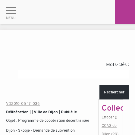
Mots-clés :
Rechercher
VD2010-05-17_036
Collectiv
Délibération | | Ville de Dijon | Publié le
Effacer ()
Objet :
Programme de coopération décentralisée
CCAS de
Dijon - Skopje - Demande de subvention
Dijon (99)