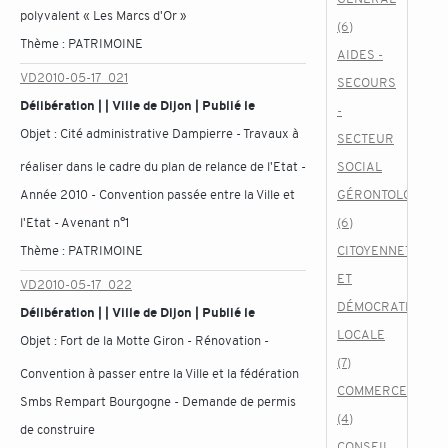
polyvalent « Les Marcs d'Or »
(6)
Thème :
PATRIMOINE
AIDES -
VD2010-05-17_021
SECOURS
Délibération | | Ville de Dijon | Publié le
-
Objet :
Cité administrative Dampierre - Travaux à
SECTEUR
réaliser dans le cadre du plan de relance de l'Etat -
SOCIAL
Année 2010 - Convention passée entre la Ville et
GÉRONTOLOGIQU
l'Etat - Avenant n°1
(6)
Thème :
PATRIMOINE
CITOYENNETÉ
ET
VD2010-05-17_022
DÉMOCRATIE
Délibération | | Ville de Dijon | Publié le
LOCALE
Objet :
Fort de la Motte Giron - Rénovation -
(7)
Convention à passer entre la Ville et la fédération
COMMERCE
Smbs Rempart Bourgogne - Demande de permis
(4)
de construire
CONSEIL