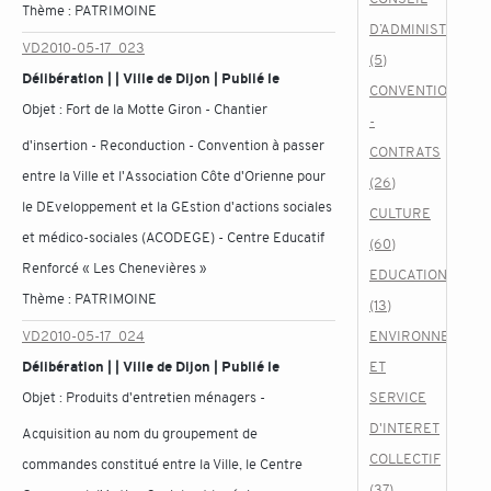
Thème :
PATRIMOINE
D’ADMINISTRATIO
VD2010-05-17_023
(5)
Délibération | | Ville de Dijon | Publié le
CONVENTIONS
Objet :
Fort de la Motte Giron - Chantier
-
d'insertion - Reconduction - Convention à passer
CONTRATS
entre la Ville et l'Association Côte d'Orienne pour
(26)
le DEveloppement et la GEstion d'actions sociales
CULTURE
et médico-sociales (ACODEGE) - Centre Educatif
(60)
Renforcé « Les Chenevières »
EDUCATION
Thème :
PATRIMOINE
(13)
VD2010-05-17_024
ENVIRONNEMENT
Délibération | | Ville de Dijon | Publié le
ET
Objet :
Produits d'entretien ménagers -
SERVICE
D'INTERET
Acquisition au nom du groupement de
COLLECTIF
commandes constitué entre la Ville, le Centre
(37)