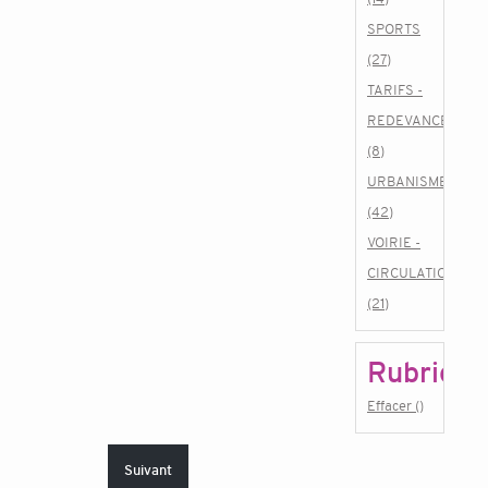
SPORTS
(27)
TARIFS -
REDEVANCES
(8)
URBANISME
(42)
VOIRIE -
CIRCULATION
(21)
Rubrique
Effacer ()
Suivant