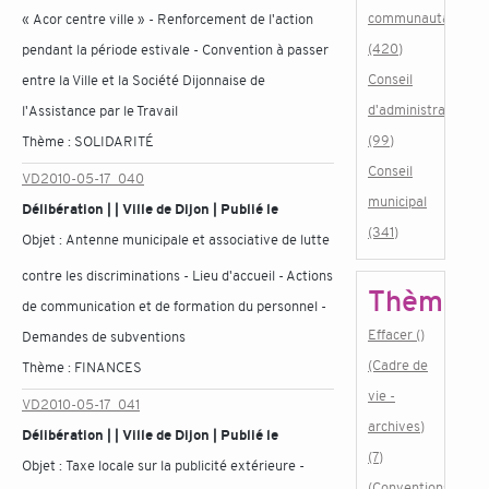
communautaire
« Acor centre ville » - Renforcement de l'action
(420)
pendant la période estivale - Convention à passer
Conseil
entre la Ville et la Société Dijonnaise de
d'administration
l'Assistance par le Travail
(99)
Thème :
SOLIDARITÉ
Conseil
VD2010-05-17_040
municipal
Délibération | | Ville de Dijon | Publié le
(341)
Objet :
Antenne municipale et associative de lutte
contre les discriminations - Lieu d'accueil - Actions
Thème
de communication et de formation du personnel -
Effacer ()
Demandes de subventions
(Cadre de
Thème :
FINANCES
vie -
VD2010-05-17_041
archives)
Délibération | | Ville de Dijon | Publié le
(7)
Objet :
Taxe locale sur la publicité extérieure -
(Conventions