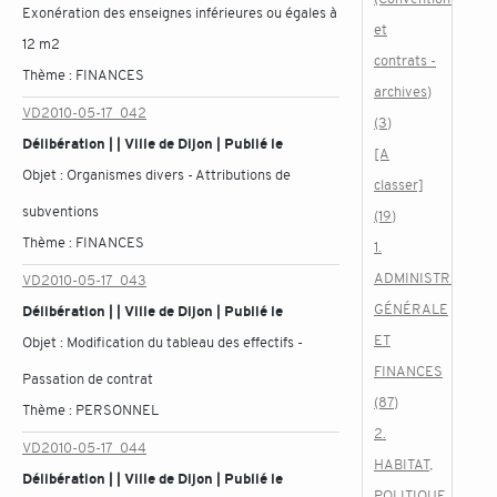
Exonération des enseignes inférieures ou égales à
et
12 m2
contrats -
Thème :
FINANCES
archives)
VD2010-05-17_042
(3)
Délibération | | Ville de Dijon | Publié le
[A
Objet :
Organismes divers - Attributions de
classer]
subventions
(19)
Thème :
FINANCES
1.
ADMINISTRATION
VD2010-05-17_043
GÉNÉRALE
Délibération | | Ville de Dijon | Publié le
ET
Objet :
Modification du tableau des effectifs -
FINANCES
Passation de contrat
(87)
Thème :
PERSONNEL
2.
VD2010-05-17_044
HABITAT,
Délibération | | Ville de Dijon | Publié le
POLITIQUE