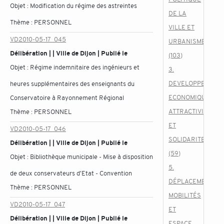
Objet :
Modification du régime des astreintes
DE LA
Thème :
PERSONNEL
VILLE ET
VD2010-05-17_045
URBANISME
Délibération | | Ville de Dijon | Publié le
(103)
Objet :
Régime indemnitaire des ingénieurs et
3.
DEVELOPPEMENT
heures supplémentaires des enseignants du
ECONOMIQUE,
Conservatoire à Rayonnement Régional
ATTRACTIVITE
Thème :
PERSONNEL
ET
VD2010-05-17_046
SOLIDARITES
Délibération | | Ville de Dijon | Publié le
(59)
Objet :
Bibliothèque municipale - Mise à disposition
5.
de deux conservateurs d'Etat - Convention
DÉPLACEMENTS,
Thème :
PERSONNEL
MOBILITÉS
VD2010-05-17_047
ET
Délibération | | Ville de Dijon | Publié le
ESPACE