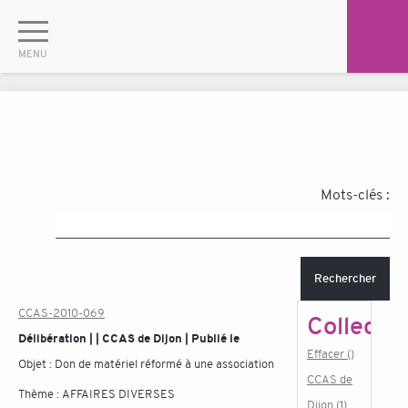
Mots-clés :
Rechercher
CCAS-2010-069
Collectiv
Délibération | | CCAS de Dijon | Publié le
Effacer ()
Objet :
Don de matériel réformé à une association
CCAS de
Thème :
AFFAIRES DIVERSES
Dijon (1)