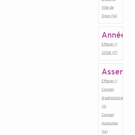
Ville de
Dijon (14)
Année
Effacer ()
2008 (17)
Assembl
Effacer ()
Conseil
d'administration
(3)
Conseil
municipal
(14)