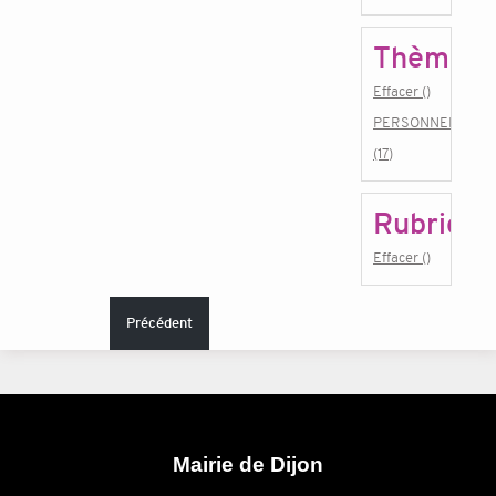
Thème
Effacer ()
PERSONNEL
(17)
Rubrique
Effacer ()
Précédent
Mairie de Dijon