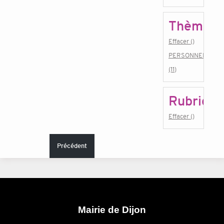
Thème
Effacer ()
PERSONNEL
(11)
Rubrique
Effacer ()
Précédent
Mairie de Dijon