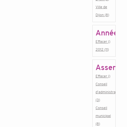
Ville de
Dijon (8)
Année
Effacer ()
2012 (11)
Assembl
Effacer ()
Conseil
d'administration
(3)
Conseil
municipal
(8)