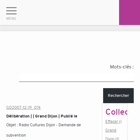
Mots-clés :
Rechercher
GD2007-12-19_074
Collectiv
Délibération | | Grand Dijon | Publié le
Effacer ()
Objet :
Radio Cultures Dijon - Demande de
Grand
subvention
Dijon (1)