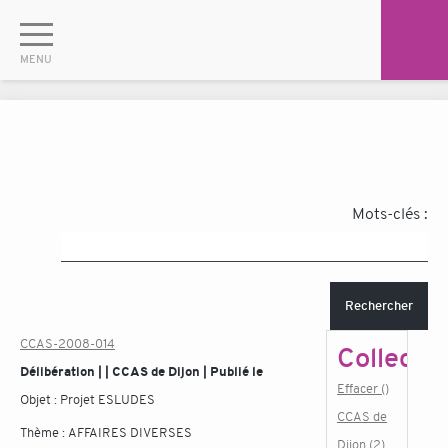
Mots-clés :
Rechercher
CCAS-2008-014
Collectiv
Délibération | | CCAS de Dijon | Publié le
Effacer ()
Objet :
Projet ESLUDES
CCAS de
Thème :
AFFAIRES DIVERSES
Dijon (2)