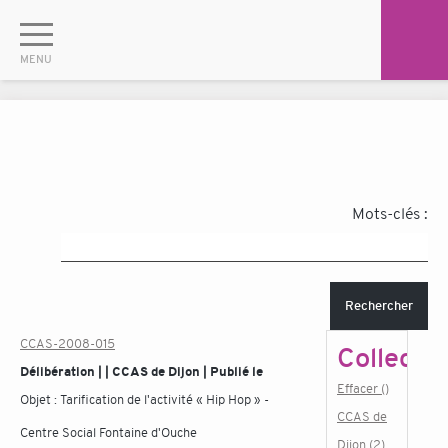
Mots-clés :
Rechercher
CCAS-2008-015
Collectiv
Délibération | | CCAS de Dijon | Publié le
Effacer ()
Objet :
Tarification de l'activité « Hip Hop » -
CCAS de
Centre Social Fontaine d'Ouche
Dijon (2)