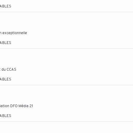
TABLES
n exceptionnelle
TABLES
et du CCAS
TABLES
ciation DFO Média 21
TABLES