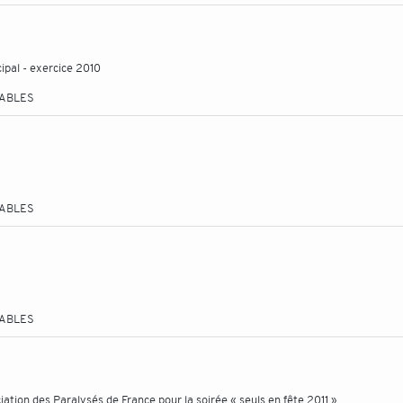
ipal - exercice 2010
TABLES
TABLES
TABLES
iation des Paralysés de France pour la soirée « seuls en fête 2011 »