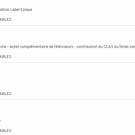
iation Label Epique
TABLES
che - achat complémentaire de téléviseurs - contribution du CCAS au fonds sol
TABLES
TABLES
0
TABLES