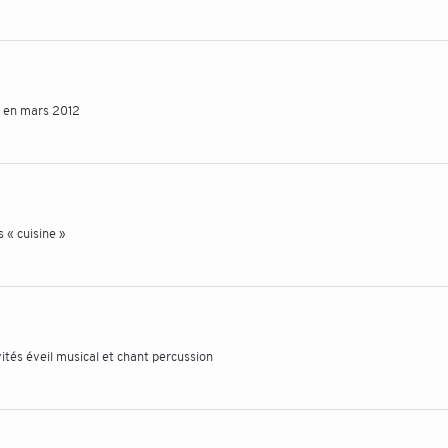
ki en mars 2012
s « cuisine »
vités éveil musical et chant percussion