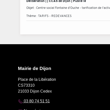
Délibération | | CCAS de Dijon | Publié le
Objet :
Centre social Fontaine d'Ouche - tarification de l'act
Thème :
TARIFS - REDEVANCES
Mairie de Dijon
Place de la Libération
CS73310
21033 Dijon Cedex
03 80 74 51 51