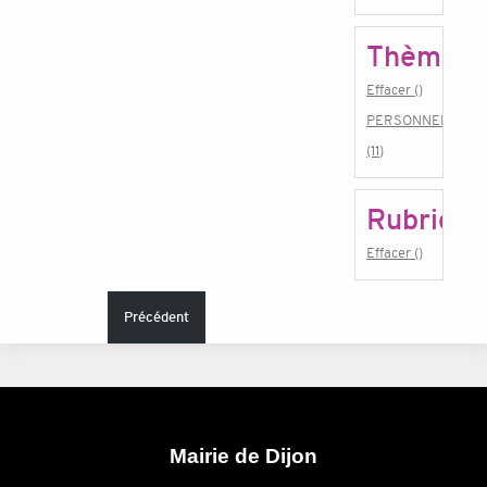
Thème
Effacer ()
PERSONNEL
(11)
Rubrique
Effacer ()
Précédent
Mairie de Dijon