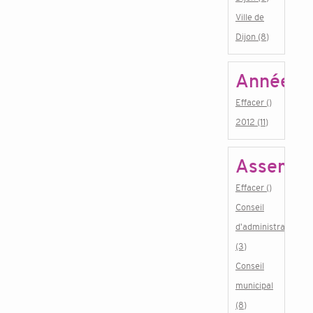
Ville de
Dijon (8)
Année
Effacer ()
2012 (11)
Assembl
Effacer ()
Conseil
d'administration
(3)
Conseil
municipal
(8)