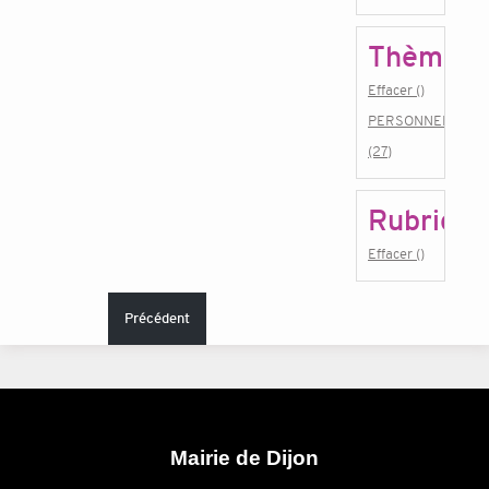
Thème
Effacer ()
PERSONNEL
(27)
Rubrique
Effacer ()
Précédent
Mairie de Dijon