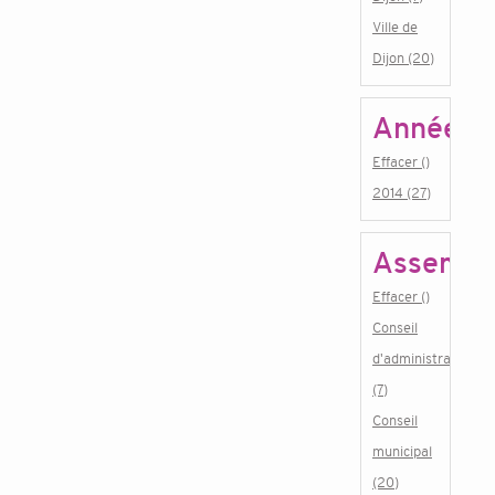
Ville de
Dijon (20)
Année
Effacer ()
2014 (27)
Assembl
Effacer ()
Conseil
d'administration
(7)
Conseil
municipal
(20)