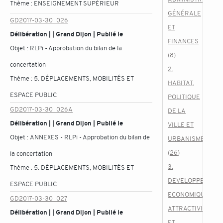
Thème :
ENSEIGNEMENT SUPÉRIEUR
GÉNÉRALE
GD2017-03-30_026
ET
Délibération | | Grand Dijon | Publié le
FINANCES
Objet :
RLPi - Approbation du bilan de la
(8)
concertation
2.
Thème :
5. DÉPLACEMENTS, MOBILITÉS ET
HABITAT,
ESPACE PUBLIC
POLITIQUE
GD2017-03-30_026A
DE LA
Délibération | | Grand Dijon | Publié le
VILLE ET
Objet :
ANNEXES - RLPi - Approbation du bilan de
URBANISME
(26)
la concertation
3.
Thème :
5. DÉPLACEMENTS, MOBILITÉS ET
DEVELOPPEMENT
ESPACE PUBLIC
ECONOMIQUE,
GD2017-03-30_027
ATTRACTIVITE
Délibération | | Grand Dijon | Publié le
ET