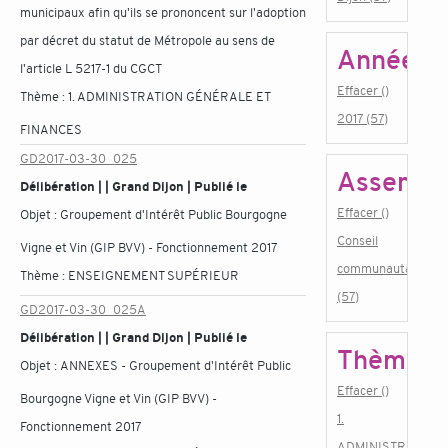
municipaux afin qu'ils se prononcent sur l'adoption
par décret du statut de Métropole au sens de
Année
l'article L 5217-1 du CGCT
Effacer ()
Thème :
1. ADMINISTRATION GÉNÉRALE ET
2017 (57)
FINANCES
GD2017-03-30_025
Assembl
Délibération | | Grand Dijon | Publié le
Effacer ()
Objet :
Groupement d'Intérêt Public Bourgogne
Conseil
Vigne et Vin (GIP BVV) - Fonctionnement 2017
communautaire
Thème :
ENSEIGNEMENT SUPÉRIEUR
(57)
GD2017-03-30_025A
Délibération | | Grand Dijon | Publié le
Thème
Objet :
ANNEXES - Groupement d'Intérêt Public
Effacer ()
Bourgogne Vigne et Vin (GIP BVV) -
1.
Fonctionnement 2017
ADMINISTRATION