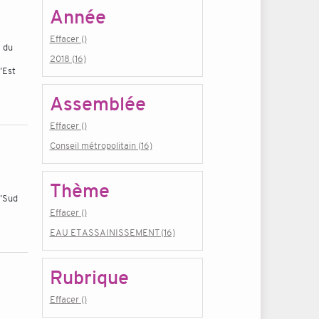
Année
Effacer ()
x du
2018 (16)
"Est
Assemblée
Effacer ()
Conseil métropolitain (16)
Thème
 "Sud
Effacer ()
EAU ET ASSAINISSEMENT (16)
Rubrique
Effacer ()