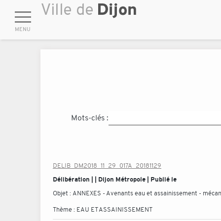
Mots-clés :
DELIB_DM2018_11_29_017A_20181129
Délibération | | Dijon Métropole | Publié le
Objet :
ANNEXES - Avenants eau et assainissement - mécan
Thème :
EAU ET ASSAINISSEMENT