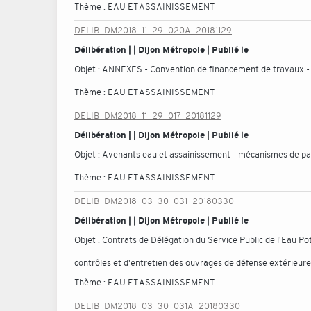
Thème :
EAU ET ASSAINISSEMENT
DELIB_DM2018_11_29_020A_20181129
Délibération | | Dijon Métropole | Publié le
Objet :
ANNEXES - Convention de financement de travaux - 
Thème :
EAU ET ASSAINISSEMENT
DELIB_DM2018_11_29_017_20181129
Délibération | | Dijon Métropole | Publié le
Objet :
Avenants eau et assainissement - mécanismes de p
Thème :
EAU ET ASSAINISSEMENT
DELIB_DM2018_03_30_031_20180330
Délibération | | Dijon Métropole | Publié le
Objet :
Contrats de Délégation du Service Public de l'Eau Po
contrôles et d'entretien des ouvrages de défense extérieure 
Thème :
EAU ET ASSAINISSEMENT
DELIB_DM2018_03_30_031A_20180330