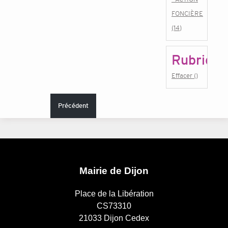
FONCIÈRE
(14)
Rubrique
Effacer ()
Précédent
Mairie de Dijon
Place de la Libération
CS73310
21033 Dijon Cedex