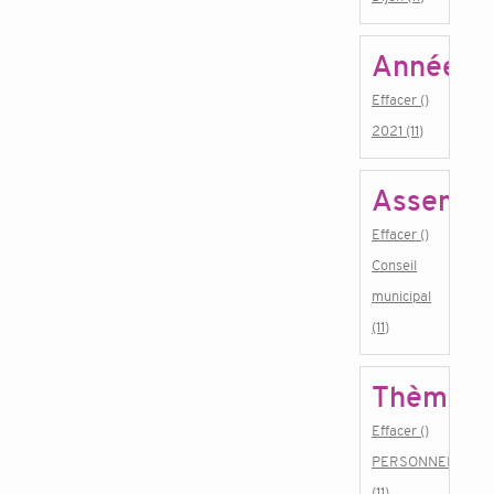
Année
Effacer ()
2021 (11)
Assembl
Effacer ()
Conseil
municipal
(11)
Thème
Effacer ()
PERSONNEL
(11)