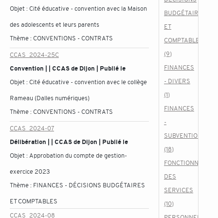
Objet :
Cité éducative - convention avec la Maison
BUDGÉTAIRES
des adolescents et leurs parents
ET
Thème :
CONVENTIONS - CONTRATS
COMPTABLES
(9)
CCAS_2024-25C
FINANCES
Convention | | CCAS de Dijon | Publié le
- DIVERS
Objet :
Cité éducative - convention avec le collège
(1)
Rameau (Dalles numériques)
FINANCES
Thème :
CONVENTIONS - CONTRATS
-
CCAS_2024-07
SUBVENTIONS
Délibération | | CCAS de Dijon | Publié le
(18)
Objet :
Approbation du compte de gestion-
FONCTIONNEMEN
exercice 2023
DES
Thème :
FINANCES - DÉCISIONS BUDGÉTAIRES
SERVICES
ET COMPTABLES
(10)
CCAS_2024-08
PERSONNEL