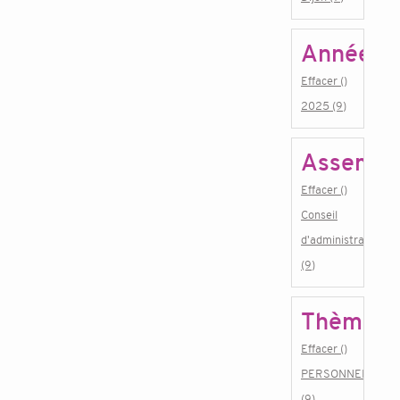
Année
Effacer ()
2025 (9)
Assembl
Effacer ()
Conseil
d'administration
(9)
Thème
Effacer ()
PERSONNEL
(9)