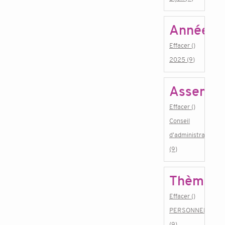
Année
Effacer ()
2025 (9)
Assembl
Effacer ()
Conseil
d'administration
(9)
Thème
Effacer ()
PERSONNEL
(9)