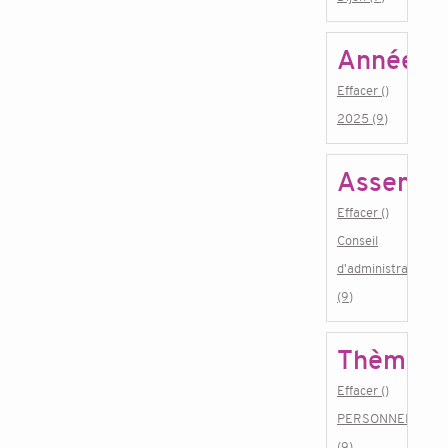
Année
Effacer ()
2025 (9)
Assembl
Effacer ()
Conseil
d'administration
(9)
Thème
Effacer ()
PERSONNEL
(9)