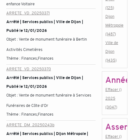
enfance Voltaire
(125)
ARRETE_VD_20250371
Dijon
Arrêté | Services publics | Ville de Dijon |
Métropole
Publié le 12/01/2026
(1487)
Objet :
Vente de monument funéraire à Bertin
Ville de
Activités Cimetières
Dijon
Thème :
Finances;Finances
(1435)
ARRETE_VD_20250370
Année
Arrêté | Services publics | Ville de Dijon |
Publié le 12/01/2026
Effacer ()
Objet :
Vente de monument funéraire à Services
2025
Funéraires de Côte d'Or
(3047)
Thème :
Finances;Finances
Assembl
ARRETE_DM_20250243b
Arrêté | Services publics | Dijon Métropole |
Effacer ()