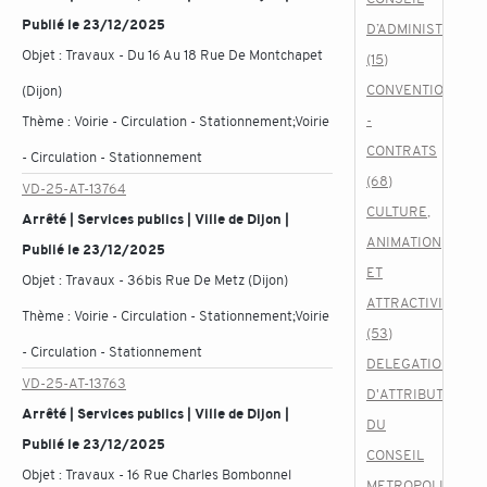
Publié le 23/12/2025
D’ADMINISTRATIO
Objet :
Travaux - Du 16 Au 18 Rue De Montchapet
(15)
CONVENTIONS
(Dijon)
-
Thème :
Voirie - Circulation - Stationnement;Voirie
CONTRATS
- Circulation - Stationnement
(68)
VD-25-AT-13764
CULTURE,
Arrêté | Services publics | Ville de Dijon |
ANIMATION
Publié le 23/12/2025
ET
Objet :
Travaux - 36bis Rue De Metz (Dijon)
ATTRACTIVITE
Thème :
Voirie - Circulation - Stationnement;Voirie
(53)
- Circulation - Stationnement
DELEGATION
VD-25-AT-13763
D'ATTRIBUTION
Arrêté | Services publics | Ville de Dijon |
DU
Publié le 23/12/2025
CONSEIL
Objet :
Travaux - 16 Rue Charles Bombonnel
METROPOLITAIN