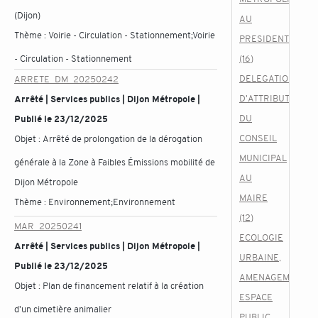
(Dijon)
AU
Thème :
Voirie - Circulation - Stationnement;Voirie
PRESIDENT
- Circulation - Stationnement
(16)
DELEGATION
ARRETE_DM_20250242
D'ATTRIBUTION
Arrêté | Services publics | Dijon Métropole |
DU
Publié le 23/12/2025
CONSEIL
Objet :
Arrêté de prolongation de la dérogation
MUNICIPAL
générale à la Zone à Faibles Émissions mobilité de
AU
Dijon Métropole
MAIRE
Thème :
Environnement;Environnement
(12)
MAR_20250241
ECOLOGIE
Arrêté | Services publics | Dijon Métropole |
URBAINE,
Publié le 23/12/2025
AMENAGEMENT,
Objet :
Plan de financement relatif à la création
ESPACE
d'un cimetière animalier
PUBLIC