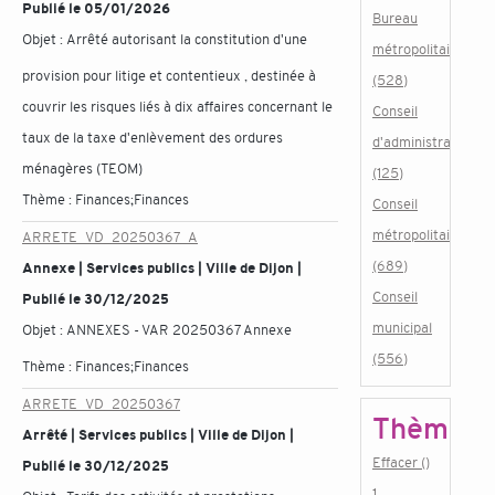
Publié le 05/01/2026
Bureau
Objet :
Arrêté autorisant la constitution d'une
métropolitain
provision pour litige et contentieux , destinée à
(528)
couvrir les risques liés à dix affaires concernant le
Conseil
taux de la taxe d'enlèvement des ordures
d'administration
ménagères (TEOM)
(125)
Thème :
Finances;Finances
Conseil
métropolitain
ARRETE_VD_20250367_A
(689)
Annexe | Services publics | Ville de Dijon |
Conseil
Publié le 30/12/2025
municipal
Objet :
ANNEXES - VAR 20250367 Annexe
(556)
Thème :
Finances;Finances
ARRETE_VD_20250367
Thème
Arrêté | Services publics | Ville de Dijon |
Effacer ()
Publié le 30/12/2025
1.