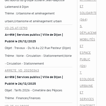
des abords du groupe scolaire Jean-Baptiste
ET
Lallemand à Dijon
SOLIDARITES
Thème :
Urbanisme et aménagement
(364)
urbain;Urbanisme et aménagement urbain
5.
VD-25-AT-13790
DÉPLACEMENTS,
Arrêté | Services publics | Ville de Dijon |
MOBILITÉS
Publié le 29/12/2025
ET
Objet :
Travaux - Du 16 Au 22 Rue Pasteur (Dijon)
ESPACE
Thème :
Voirie - Circulation - Stationnement;Voirie
PUBLIC
- Circulation - Stationnement
(126)
ARRETE_VD_20250363
7.
Arrêté | Services publics | Ville de Dijon |
ECOLOGIE
Publié le 26/12/2025
URBAINE
Objet :
Tarifs 2026 - Cimetière des Péjoces
ET
Thème :
Finances;Finances
SERVICES
D'INTERET