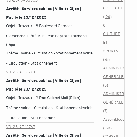
VD-25-AV-38005
COLLECTIF
Arrêté | Services publics | Ville de Dijon |
(196)
Publié le 23/12/2025
8.
Objet :
Travaux - 8 Boulevard Georges
CULTURE
Clemenceau Côté Rue Jean Baptiste Lallmand
ET
(Dijon)
SPORTS
Thème :
Voirie - Circulation - Stationnement;Voirie
(75)
- Circulation - Stationnement
ADMINISTRATION
VD-25-AT-13770
GENERALE
Arrêté | Services publics | Ville de Dijon |
(5)
Publié le 23/12/2025
ADMINISTRATION
Objet :
Travaux - 9 Rue Colonel Moll (Dijon)
GÉNÉRALE
Thème :
Voirie - Circulation - Stationnement;Voirie
(7)
- Circulation - Stationnement
Assemblées
VD-25-AT-13767
(163)
Arrêté | Services publics | Ville de Dijon |
CONSEIL