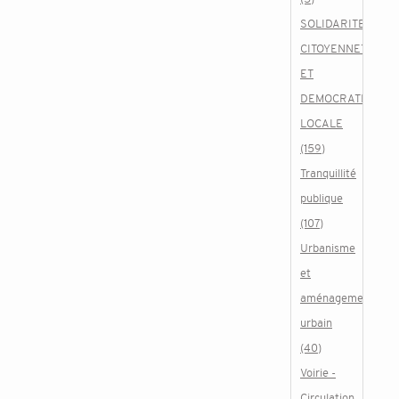
SOLIDARITE,
CITOYENNETE
ET
DEMOCRATIE
LOCALE
(159)
Tranquillité
publique
(107)
Urbanisme
et
aménagement
urbain
(40)
Voirie -
Circulation