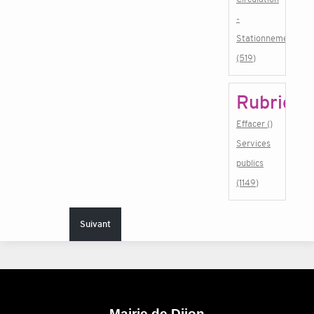
-
Stationnement
(519)
Rubrique
Effacer ()
Services
publics
(1149)
Suivant
Mairie de Dijon