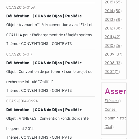
2015 (55)
CCAS2016-015A
2014 (50)
Délibération | | CCAS de Dijon | Publié le
2013 (38)
Objet :
Avenant n° 1 à la convention avec l'Etat et
2012 (38)
COALLIA pour l'hébergement de réfugiés syriens
2011 (42)
Thème :
CONVENTIONS - CONTRATS
2010 (26)
CCAS2016-017
2009 (37)
Délibération | | CCAS de Dijon | Publié le
2008 (13)
Objet :
Convention de partenariat sur le projet de
2007 (11)
recherche intitulé "Optifel"
Assembl
Thème :
CONVENTIONS - CONTRATS
Effacer ()
CCAS-2014-069A
Conseil
Délibération | | CCAS de Dijon | Publié le
d'administration
Objet :
ANNEXES : Convention Fonds Solidarité
(744)
Logement 2014
Thème :
CONVENTIONS - CONTRATS