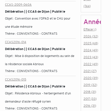
CCAS-2009-060A
(744)
Délibération | | CCAS de Dijon | Publié le
Objet :
Convention avec l'OPAD et le CHU pour
Année
une étude mémoire
Effacer ()
Thème :
CONVENTIONS - CONTRATS
2026 (32)
CCAS2016-014
2025 (68)
Délibération | | CCAS de Dijon | Publié le
2024 (49)
Objet :
Mise à disposition de logements au sein de
2023 (43)
la résidence sociale Abrioux
2022 (49)
Thème :
CONVENTIONS - CONTRATS
2021 (27)
2020 (39)
CCAS2016-015
2019 (32)
Délibération | | CCAS de Dijon | Publié le
2018 (31)
Objet :
Résidence Abrioux - herbergement d'un
2017 (33)
demandeur d'asile réfugié syrien
2016 (31)
Thème :
CONVENTIONS - CONTRATS