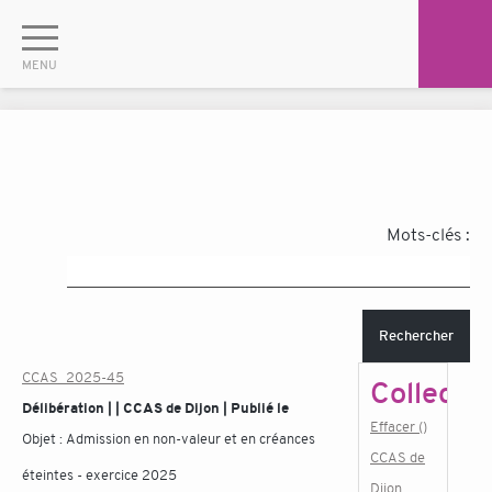
Mots-clés :
Rechercher
CCAS_2025-45
Collectiv
Délibération | | CCAS de Dijon | Publié le
Effacer ()
Objet :
Admission en non-valeur et en créances
CCAS de
éteintes - exercice 2025
Dijon