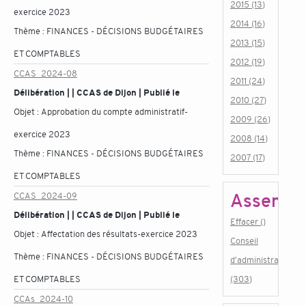
2015 (13)
exercice 2023
2014 (16)
Thème :
FINANCES - DÉCISIONS BUDGÉTAIRES
2013 (15)
ET COMPTABLES
2012 (19)
CCAS_2024-08
2011 (24)
Délibération | | CCAS de Dijon | Publié le
2010 (27)
Objet :
Approbation du compte administratif-
2009 (26)
exercice 2023
2008 (14)
Thème :
FINANCES - DÉCISIONS BUDGÉTAIRES
2007 (17)
ET COMPTABLES
Assembl
CCAS_2024-09
Délibération | | CCAS de Dijon | Publié le
Effacer ()
Objet :
Affectation des résultats-exercice 2023
Conseil
Thème :
FINANCES - DÉCISIONS BUDGÉTAIRES
d'administration
ET COMPTABLES
(303)
CCAs_2024-10