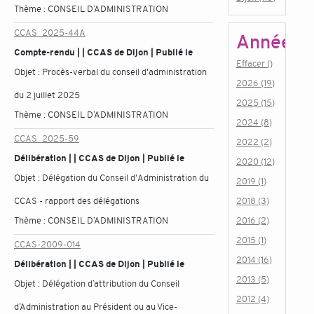
Thème :
CONSEIL D’ADMINISTRATION
CCAS_2025-44A
Année
Compte-rendu | | CCAS de Dijon | Publié le
Effacer ()
Objet :
Procès-verbal du conseil d'administration
2026 (19)
du 2 juillet 2025
2025 (15)
Thème :
CONSEIL D’ADMINISTRATION
2024 (8)
CCAS_2025-59
2022 (2)
Délibération | | CCAS de Dijon | Publié le
2020 (12)
Objet :
Délégation du Conseil d'Administration du
2019 (1)
CCAS - rapport des délégations
2018 (3)
Thème :
CONSEIL D’ADMINISTRATION
2016 (2)
2015 (1)
CCAS-2009-014
2014 (16)
Délibération | | CCAS de Dijon | Publié le
2013 (5)
Objet :
Délégation d’attribution du Conseil
2012 (4)
d’Administration au Président ou au Vice-