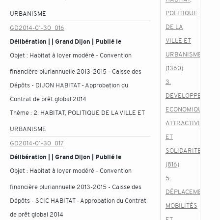
POLITIQUE
URBANISME
DE LA
GD2014-01-30_016
VILLE ET
Délibération | | Grand Dijon | Publié le
URBANISME
Objet :
Habitat à loyer modéré - Convention
(1360)
financière pluriannuelle 2013-2015 - Caisse des
3.
Dépôts - DIJON HABITAT - Approbation du
DEVELOPPEMENT
Contrat de prêt global 2014
ECONOMIQUE,
Thème :
2. HABITAT, POLITIQUE DE LA VILLE ET
ATTRACTIVITE
URBANISME
ET
GD2014-01-30_017
SOLIDARITES
Délibération | | Grand Dijon | Publié le
(816)
Objet :
Habitat à loyer modéré - Convention
5.
financière pluriannuelle 2013-2015 - Caisse des
DÉPLACEMENTS,
Dépôts - SCIC HABITAT - Approbation du Contrat
MOBILITÉS
de prêt global 2014
ET