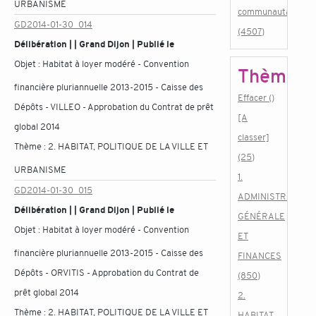
URBANISME
communautaire
GD2014-01-30_014
(4507)
Délibération | | Grand Dijon | Publié le
Objet :
Habitat à loyer modéré - Convention
Thème
financière pluriannuelle 2013-2015 - Caisse des
Effacer ()
Dépôts - VILLEO - Approbation du Contrat de prêt
[A
global 2014
classer]
Thème :
2. HABITAT, POLITIQUE DE LA VILLE ET
(25)
URBANISME
1.
GD2014-01-30_015
ADMINISTRATION
Délibération | | Grand Dijon | Publié le
GÉNÉRALE
Objet :
Habitat à loyer modéré - Convention
ET
financière pluriannuelle 2013-2015 - Caisse des
FINANCES
Dépôts - ORVITIS - Approbation du Contrat de
(850)
prêt global 2014
2.
Thème :
2. HABITAT, POLITIQUE DE LA VILLE ET
HABITAT,