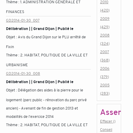
Thème :
1. ADMINISTRATION GÉNÉRALE ET
2010
(420)
FINANCES
2009
GD2014-01-30_007
(429)
Délibération | | Grand Dijon | Publié le
2008
Objet :
Avis du Grand Dijon sur le PLU arrêté de
(324)
Fixin
2007
Thème :
2. HABITAT, POLITIQUE DE LA VILLE ET
(368)
URBANISME
2006
GD2014-01-30_008
(379)
Délibération | | Grand Dijon | Publié le
2005
Objet :
Délégation des aides à la pierre pour le
(283)
logement (parc public - rénovation du parc privé
ancien) - Avenant de fin de gestion 2013 et
Assembl
modalités de l'exercice 2014
Effacer ()
Thème :
2. HABITAT, POLITIQUE DE LA VILLE ET
Conseil