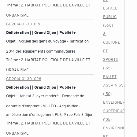
Thème :
2. HABITAT, POLITIQUE DE LA VILLE ET
ESPACE
URBANISME
PUBLIC
GD2014-01-30_018
(568)
Délibération | | Grand Dijon | Publié le
8.
Objet :
Accueil des gens du voyage - Tarification
CULTURE
ET
2014 des équipements communautaires
SPORTS
Thème :
2. HABITAT, POLITIQUE DE LA VILLE ET
(185)
URBANISME
EAU ET
GD2014-01-30_028
ASSAINISSEMENT
Délibération | | Grand Dijon | Publié le
(150)
Objet :
Habitat à loyer modéré - Demande de
ENSEIGNEMENT
garantie d'emprunt - VILLEO - Acquisition-
SUPÉRIEUR
amélioration d'un logement PLS, 9 rue Folz à Dijon
(105)
Thème :
2. HABITAT, POLITIQUE DE LA VILLE ET
ENVIRONNEMENT
URBANISME
ET