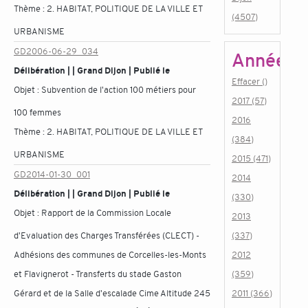
Thème :
2. HABITAT, POLITIQUE DE LA VILLE ET
(4507)
URBANISME
GD2006-06-29_034
Année
Délibération | | Grand Dijon | Publié le
Effacer ()
Objet :
Subvention de l'action 100 métiers pour
2017 (57)
100 femmes
2016
Thème :
2. HABITAT, POLITIQUE DE LA VILLE ET
(384)
URBANISME
2015 (471)
GD2014-01-30_001
2014
Délibération | | Grand Dijon | Publié le
(330)
Objet :
Rapport de la Commission Locale
2013
d'Evaluation des Charges Transférées (CLECT) -
(337)
Adhésions des communes de Corcelles-les-Monts
2012
et Flavignerot - Transferts du stade Gaston
(359)
Gérard et de la Salle d'escalade Cime Altitude 245
2011 (366)