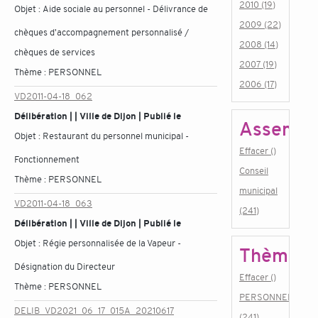
2010 (19)
Objet :
Aide sociale au personnel - Délivrance de
2009 (22)
chèques d'accompagnement personnalisé /
2008 (14)
chèques de services
2007 (19)
Thème :
PERSONNEL
2006 (17)
VD2011-04-18_062
Délibération | | Ville de Dijon | Publié le
Assembl
Objet :
Restaurant du personnel municipal -
Effacer ()
Fonctionnement
Conseil
Thème :
PERSONNEL
municipal
VD2011-04-18_063
(241)
Délibération | | Ville de Dijon | Publié le
Objet :
Régie personnalisée de la Vapeur -
Thème
Désignation du Directeur
Effacer ()
Thème :
PERSONNEL
PERSONNEL
DELIB_VD2021_06_17_015A_20210617
(241)