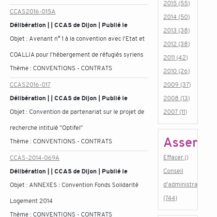
2015 (55)
CCAS2016-015A
2014 (50)
Délibération | | CCAS de Dijon | Publié le
2013 (38)
Objet :
Avenant n° 1 à la convention avec l'Etat et
2012 (38)
COALLIA pour l'hébergement de réfugiés syriens
2011 (42)
Thème :
CONVENTIONS - CONTRATS
2010 (26)
CCAS2016-017
2009 (37)
Délibération | | CCAS de Dijon | Publié le
2008 (13)
Objet :
Convention de partenariat sur le projet de
2007 (11)
recherche intitulé "Optifel"
Assembl
Thème :
CONVENTIONS - CONTRATS
Effacer ()
CCAS-2014-069A
Conseil
Délibération | | CCAS de Dijon | Publié le
d'administration
Objet :
ANNEXES : Convention Fonds Solidarité
(744)
Logement 2014
Thème :
CONVENTIONS - CONTRATS