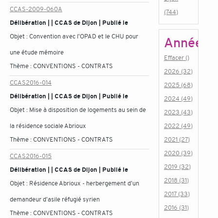
CCAS-2009-060A
(744)
Délibération | | CCAS de Dijon | Publié le
Objet :
Convention avec l'OPAD et le CHU pour
Année
une étude mémoire
Effacer ()
Thème :
CONVENTIONS - CONTRATS
2026 (32)
CCAS2016-014
2025 (68)
Délibération | | CCAS de Dijon | Publié le
2024 (49)
Objet :
Mise à disposition de logements au sein de
2023 (43)
la résidence sociale Abrioux
2022 (49)
Thème :
CONVENTIONS - CONTRATS
2021 (27)
2020 (39)
CCAS2016-015
2019 (32)
Délibération | | CCAS de Dijon | Publié le
2018 (31)
Objet :
Résidence Abrioux - herbergement d'un
2017 (33)
demandeur d'asile réfugié syrien
2016 (31)
Thème :
CONVENTIONS - CONTRATS