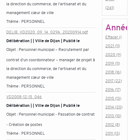
la direction du commerce, de l'artisanat et du
(241)
management cœur de ville
Thème :
PERSONNEL
Année
DELIB_VD2020_09_14_029A_20200914.pdf
Effacer ()
Délibération | | Ville de Dijon | Publié le
2021 (11)
Objet :
Personnel municipal – Recrutement par
2020 (9)
contrat d'un coordonnateur – manager de projet à
2019 (11)
la direction du commerce, de l'artisanat et du
2018 (16)
management cœur de ville
2017 (22)
Thème :
PERSONNEL
2016 (17)
VD2008-12-15_046
2015 (13)
Délibération | | Ville de Dijon | Publié le
2014 (20)
Objet :
Personnel municipal - Passation de contrat
2013 (10)
- Création de postes
2012 (8)
Thème :
PERSONNEL
2011 (13)