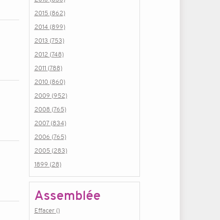
2015 (862)
2014 (899)
2013 (753)
2012 (748)
2011 (788)
2010 (860)
2009 (952)
2008 (765)
2007 (834)
2006 (765)
2005 (283)
1899 (28)
Assemblée
Effacer ()