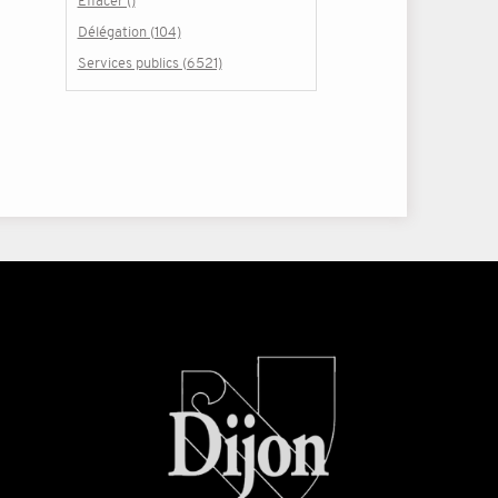
Effacer ()
Délégation (104)
Services publics (6521)