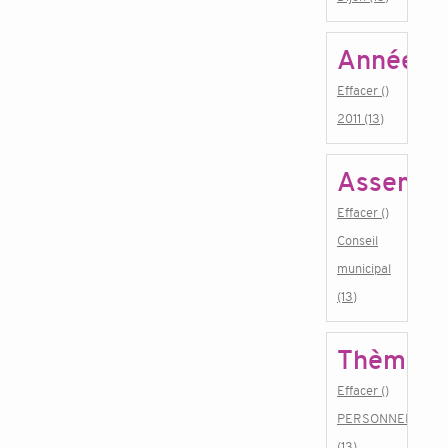
Année
Effacer ()
2011 (13)
Assembl
Effacer ()
Conseil
municipal
(13)
Thème
Effacer ()
PERSONNEL
(13)