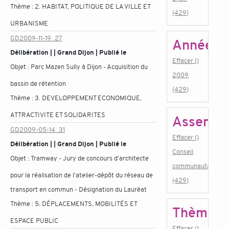
Thème :
2. HABITAT, POLITIQUE DE LA VILLE ET
(429)
URBANISME
GD2009-11-19_27
Année
Délibération | | Grand Dijon | Publié le
Effacer ()
Objet :
Parc Mazen Sully à Dijon - Acquisition du
2009
bassin de rétention
(429)
Thème :
3. DEVELOPPEMENT ECONOMIQUE,
ATTRACTIVITE ET SOLIDARITES
Assembl
GD2009-05-14_31
Effacer ()
Délibération | | Grand Dijon | Publié le
Conseil
Objet :
Tramway - Jury de concours d'architecte
communautaire
pour la réalisation de l'atelier-dépôt du réseau de
(429)
transport en commun - Désignation du Lauréat
Thème :
5. DÉPLACEMENTS, MOBILITÉS ET
Thème
ESPACE PUBLIC
Effacer ()