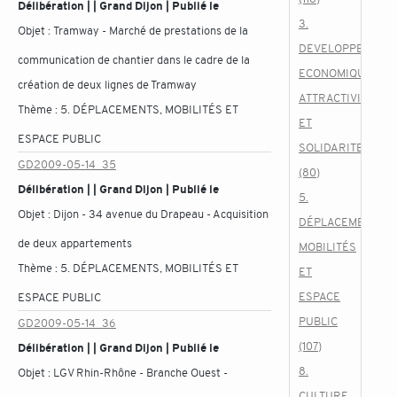
Délibération | | Grand Dijon | Publié le
3.
Objet :
Tramway - Marché de prestations de la
DEVELOPPEMENT
communication de chantier dans le cadre de la
ECONOMIQUE,
création de deux lignes de Tramway
ATTRACTIVITE
Thème :
5. DÉPLACEMENTS, MOBILITÉS ET
ET
ESPACE PUBLIC
SOLIDARITES
GD2009-05-14_35
(80)
Délibération | | Grand Dijon | Publié le
5.
Objet :
Dijon - 34 avenue du Drapeau - Acquisition
DÉPLACEMENTS,
de deux appartements
MOBILITÉS
Thème :
5. DÉPLACEMENTS, MOBILITÉS ET
ET
ESPACE
ESPACE PUBLIC
PUBLIC
GD2009-05-14_36
(107)
Délibération | | Grand Dijon | Publié le
8.
Objet :
LGV Rhin-Rhône - Branche Ouest -
CULTURE