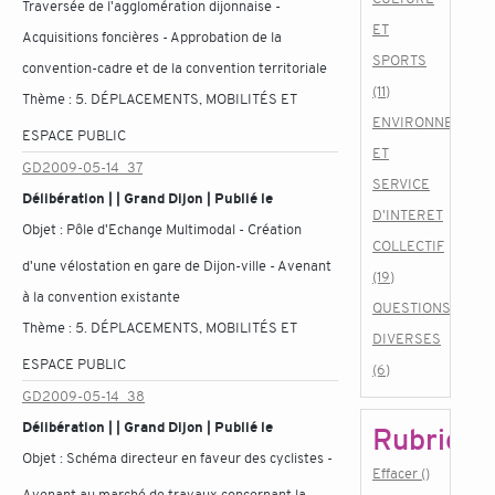
Traversée de l'agglomération dijonnaise -
ET
Acquisitions foncières - Approbation de la
SPORTS
convention-cadre et de la convention territoriale
(11)
Thème :
5. DÉPLACEMENTS, MOBILITÉS ET
ENVIRONNEMENT
ESPACE PUBLIC
ET
GD2009-05-14_37
SERVICE
Délibération | | Grand Dijon | Publié le
D'INTERET
Objet :
Pôle d'Echange Multimodal - Création
COLLECTIF
d'une vélostation en gare de Dijon-ville - Avenant
(19)
à la convention existante
QUESTIONS
Thème :
5. DÉPLACEMENTS, MOBILITÉS ET
DIVERSES
ESPACE PUBLIC
(6)
GD2009-05-14_38
Délibération | | Grand Dijon | Publié le
Rubrique
Objet :
Schéma directeur en faveur des cyclistes -
Effacer ()
Avenant au marché de travaux concernant la