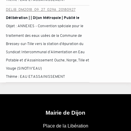
DELIB_DM2018_09_27_029A_20180927
Délibération | | Dijon Métropole | Publié le
Objet :
ANNEXES - Convention spéciale pour le
traitement des eaux usées de la Commune de
Bressey-sur-Tille vers la station d'épuration du
Syndicat Intercommunal d'Alimentation en Eau
Potable et d'Assainissement Ouche, Norge, Tille et
Vouge (SINOTIV'EAU)
Thème :
EAU ET ASSAINISSEMENT
Mairie de Dijon
Place de la Libération