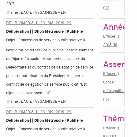
2017
(16)
Thème :
EAU ET ASSAINISSEMENT
DELIB_DM2018_11_29_018_20181129
Année
Délibération | | Dijon Métropole | Publié le
Effacer ()
Objet :
Concession de service public relative à
2018 (16)
l'exploitation du service public de l'assainissement
de Dijon métropole – Approbation du choix du
Assembl
Délégataire et du contrat de délégation de service
Effacer ()
public et autorisation du Président à signer le
Conseil
contrat de délégation de service public dit "Est
métropolitain
dijonnais assainissement"
(16)
Thème :
EAU ET ASSAINISSEMENT
DELIB_DM2018_11_29_019_20181129
Thème
Délibération | | Dijon Métropole | Publié le
Effacer ()
Objet :
Concession de service public relative à
EAU ET