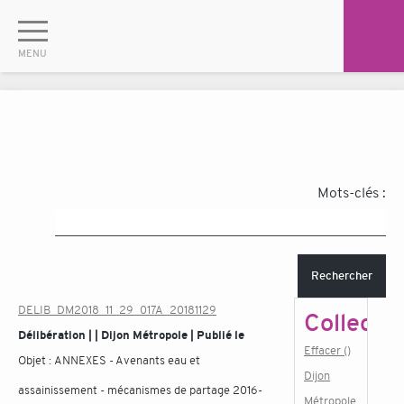
Mots-clés :
Rechercher
DELIB_DM2018_11_29_017A_20181129
Collectiv
Délibération | | Dijon Métropole | Publié le
Effacer ()
Objet :
ANNEXES - Avenants eau et
Dijon
assainissement - mécanismes de partage 2016-
Métropole