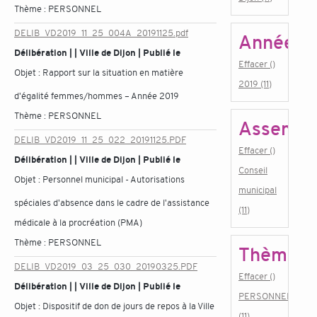
Thème :
PERSONNEL
DELIB_VD2019_11_25_004A_20191125.pdf
Année
Délibération | | Ville de Dijon | Publié le
Effacer ()
Objet :
Rapport sur la situation en matière
2019 (11)
d'égalité femmes/hommes – Année 2019
Thème :
PERSONNEL
Assembl
DELIB_VD2019_11_25_022_20191125.PDF
Effacer ()
Délibération | | Ville de Dijon | Publié le
Conseil
Objet :
Personnel municipal - Autorisations
municipal
spéciales d'absence dans le cadre de l'assistance
(11)
médicale à la procréation (PMA)
Thème :
PERSONNEL
Thème
DELIB_VD2019_03_25_030_20190325.PDF
Effacer ()
Délibération | | Ville de Dijon | Publié le
PERSONNEL
Objet :
Dispositif de don de jours de repos à la Ville
(11)