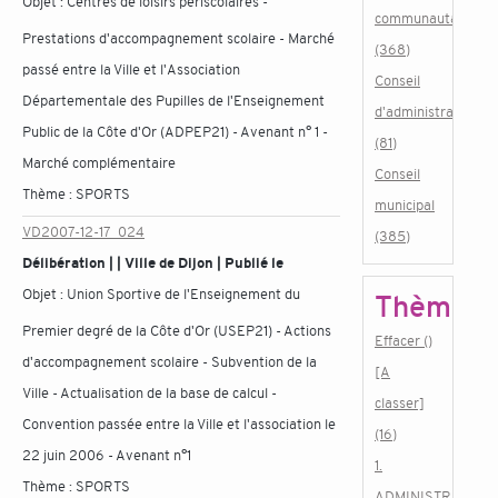
Objet :
Centres de loisirs périscolaires -
communautaire
Prestations d'accompagnement scolaire - Marché
(368)
passé entre la Ville et l'Association
Conseil
Départementale des Pupilles de l'Enseignement
d'administration
Public de la Côte d'Or (ADPEP21) - Avenant n° 1 -
(81)
Marché complémentaire
Conseil
Thème :
SPORTS
municipal
VD2007-12-17_024
(385)
Délibération | | Ville de Dijon | Publié le
Objet :
Union Sportive de l'Enseignement du
Thème
Premier degré de la Côte d'Or (USEP21) - Actions
Effacer ()
d'accompagnement scolaire - Subvention de la
[A
Ville - Actualisation de la base de calcul -
classer]
Convention passée entre la Ville et l'association le
(16)
22 juin 2006 - Avenant n°1
1.
Thème :
SPORTS
ADMINISTRATION