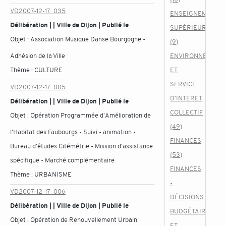
VD2007-12-17_035
ENSEIGNEMENT
Délibération | | Ville de Dijon | Publié le
SUPÉRIEUR
Objet :
Association Musique Danse Bourgogne -
(9)
Adhésion de la Ville
ENVIRONNEMENT
Thème :
CULTURE
ET
SERVICE
VD2007-12-17_005
D'INTERET
Délibération | | Ville de Dijon | Publié le
COLLECTIF
Objet :
Opération Programmée d'Amélioration de
(49)
l'Habitat des Faubourgs - Suivi - animation -
FINANCES
Bureau d'études Citémétrie - Mission d'assistance
(53)
spécifique - Marché complémentaire
FINANCES
Thème :
URBANISME
-
VD2007-12-17_006
DÉCISIONS
Délibération | | Ville de Dijon | Publié le
BUDGÉTAIRES
Objet :
Opération de Renouvellement Urbain
ET