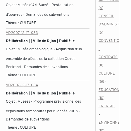
Objet :
Musée d'Art Sacré - Restauration
(6)
d'oeuvres - Demandes de subventions
CONSEIL
Thème :
CULTURE
D’ADMINISTRATIO
(5)
VD2007-12-17_033
CONVENTIONS
Délibération | | Ville de Dijon | Publié le
-
Objet :
Musée archéologique - Acquisition d'un
CONTRATS
ensemble de pièces de la collection Guyot-
(11)
Bertrand -Demandes de subventions
CULTURE
Thème :
CULTURE
(58)
VD2007-12-17_034
EDUCATION
Délibération | | Ville de Dijon | Publié le
(10)
Objet :
Musées - Programme prévisionnel des
ENERGIE
expositions temporaires pour l'année 2008 -
-
Demandes de subventions
ENVIRONNEMENT
Thème :
CULTURE
(10)