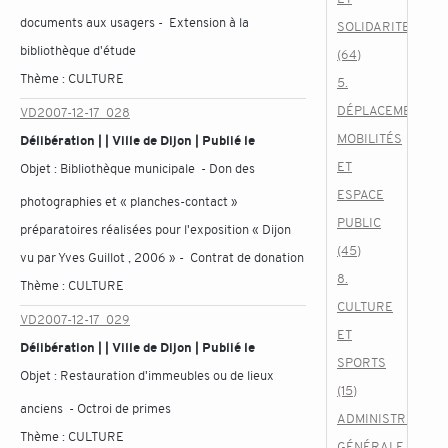
documents aux usagers - Extension à la
SOLIDARITES
bibliothèque d'étude
(64)
Thème :
CULTURE
5.
DÉPLACEMENTS,
VD2007-12-17_028
MOBILITÉS
Délibération | | Ville de Dijon | Publié le
ET
Objet :
Bibliothèque municipale - Don des
ESPACE
photographies et « planches-contact »
PUBLIC
préparatoires réalisées pour l'exposition « Dijon
(45)
vu par Yves Guillot , 2006 » - Contrat de donation
8.
Thème :
CULTURE
CULTURE
VD2007-12-17_029
ET
Délibération | | Ville de Dijon | Publié le
SPORTS
Objet :
Restauration d'immeubles ou de lieux
(15)
anciens - Octroi de primes
ADMINISTRATION
Thème :
CULTURE
GÉNÉRALE