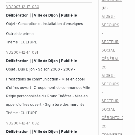
VD2007-12-17_030
(12)
Délibération | | Ville de Dijon | Publié le
AIDES -
Objet :
Conception et installation d'enseignes -
SECOURS
-
Octroi de primes
SECTEUR
Thème :
CULTURE
SOCIAL
VD2007-12-17_031
GÉNÉRAL
Délibération | | Ville de Dijon | Publié le
(8)
Objet :
Duo Dijon - Saison 2008 - 2009 -
AIDES -
Prestations de communication - Mise en appel
SECOURS
d'offres ouvert -Groupement de commandes Ville-
-
Régie personnalisée du Grand Théâtre - Mise en
SECTEUR
appel d'offres ouvert - Signature des marchés
SOCIAL
Thème :
CULTURE
GÉRONTOLOGIQU
VD2007-12-17_032
(8)
Délibération | | Ville de Dijon | Publié le
COMMERCE