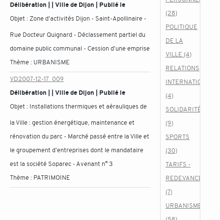
Délibération | | Ville de Dijon | Publié le
(28)
Objet :
Zone d'activités Dijon - Saint-Apollinaire -
POLITIQUE
Rue Docteur Quignard - Déclassement partiel du
DE LA
domaine public communal - Cession d'une emprise
VILLE (4)
Thème :
URBANISME
RELATIONS
VD2007-12-17_009
INTERNATIONALE
Délibération | | Ville de Dijon | Publié le
(4)
Objet :
Installations thermiques et aérauliques de
SOLIDARITÉ
la Ville : gestion énergétique, maintenance et
(9)
rénovation du parc - Marché passé entre la Ville et
SPORTS
le groupement d'entreprises dont le mandataire
(30)
est la société Soparec - Avenant n° 3
TARIFS -
Thème :
PATRIMOINE
REDEVANCES
(7)
URBANISME
(58)