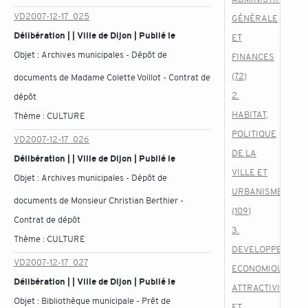
VD2007-12-17_025
GÉNÉRALE
Délibération | | Ville de Dijon | Publié le
ET
Objet :
Archives municipales - Dépôt de
FINANCES
(72)
documents de Madame Colette Voillot - Contrat de
2.
dépôt
HABITAT,
Thème :
CULTURE
POLITIQUE
VD2007-12-17_026
DE LA
Délibération | | Ville de Dijon | Publié le
VILLE ET
Objet :
Archives municipales - Dépôt de
URBANISME
documents de Monsieur Christian Berthier -
(109)
Contrat de dépôt
3.
Thème :
CULTURE
DEVELOPPEMENT
VD2007-12-17_027
ECONOMIQUE,
Délibération | | Ville de Dijon | Publié le
ATTRACTIVITE
Objet :
Bibliothèque municipale - Prêt de
ET