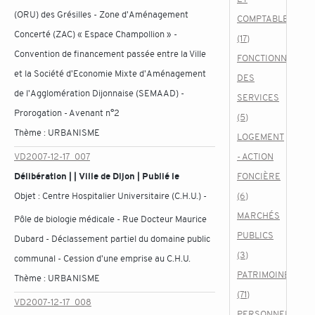
(ORU) des Grésilles - Zone d'Aménagement
COMPTABLES
Concerté (ZAC) « Espace Champollion » -
(17)
Convention de financement passée entre la Ville
FONCTIONNEMEN
et la Société d'Economie Mixte d'Aménagement
DES
de l'Agglomération Dijonnaise (SEMAAD) -
SERVICES
Prorogation - Avenant n°2
(5)
Thème :
URBANISME
LOGEMENT
VD2007-12-17_007
- ACTION
Délibération | | Ville de Dijon | Publié le
FONCIÈRE
Objet :
Centre Hospitalier Universitaire (C.H.U.) -
(6)
MARCHÉS
Pôle de biologie médicale - Rue Docteur Maurice
PUBLICS
Dubard - Déclassement partiel du domaine public
(3)
communal - Cession d'une emprise au C.H.U.
PATRIMOINE
Thème :
URBANISME
(71)
VD2007-12-17_008
PERSONNEL