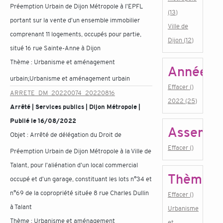
Préemption Urbain de Dijon Métropole à l'EPFL
(13)
portant sur la vente d'un ensemble immobilier
Ville de
comprenant 11 logements, occupés pour partie,
Dijon (12)
situé 16 rue Sainte-Anne à Dijon
Thème :
Urbanisme et aménagement
Année
urbain;Urbanisme et aménagement urbain
Effacer ()
ARRETE_DM_20220074_20220816
2022 (25)
Arrêté | Services publics | Dijon Métropole |
Publié le 16/08/2022
Assembl
Objet :
Arrêté de délégation du Droit de
Effacer ()
Préemption Urbain de Dijon Métropole à la Ville de
Talant, pour l'aliénation d'un local commercial
Thème
occupé et d'un garage, constituant les lots n°34 et
n°69 de la copropriété située 8 rue Charles Dullin
Effacer ()
à Talant
Urbanisme
Thème :
Urbanisme et aménagement
et