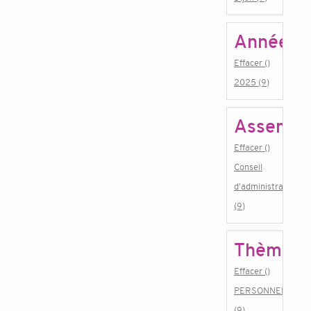
Année
Effacer ()
2025 (9)
Assembl
Effacer ()
Conseil
d'administration
(9)
Thème
Effacer ()
PERSONNEL
(9)