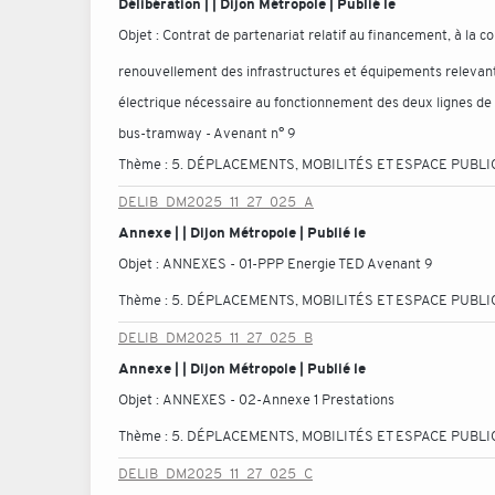
Délibération | | Dijon Métropole | Publié le
Objet :
Contrat de partenariat relatif au financement, à la co
renouvellement des infrastructures et équipements relevant de
électrique nécessaire au fonctionnement des deux lignes de t
bus-tramway - Avenant n° 9
Thème :
5. DÉPLACEMENTS, MOBILITÉS ET ESPACE PUBLI
DELIB_DM2025_11_27_025_A
Annexe | | Dijon Métropole | Publié le
Objet :
ANNEXES - 01-PPP Energie TED Avenant 9
Thème :
5. DÉPLACEMENTS, MOBILITÉS ET ESPACE PUBLI
DELIB_DM2025_11_27_025_B
Annexe | | Dijon Métropole | Publié le
Objet :
ANNEXES - 02-Annexe 1 Prestations
Thème :
5. DÉPLACEMENTS, MOBILITÉS ET ESPACE PUBLI
DELIB_DM2025_11_27_025_C