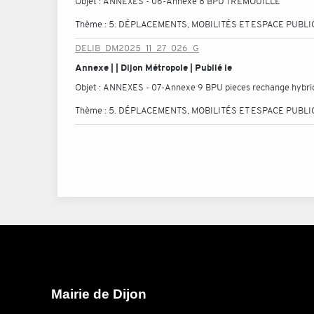
Objet :
ANNEXES - 06-Annexe 8 BPU TREMOUILLE
Thème :
5. DÉPLACEMENTS, MOBILITÉS ET ESPACE PUBLI
DELIB_DM2025_11_27_026_G
Annexe | | Dijon Métropole | Publié le
Objet :
ANNEXES - 07-Annexe 9 BPU pieces rechange hybri
Thème :
5. DÉPLACEMENTS, MOBILITÉS ET ESPACE PUBLI
Mairie de Dijon