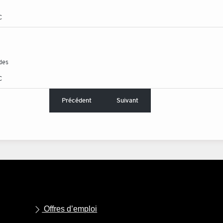
C
des
C
Précédent
Suivant
Offres d’emploi