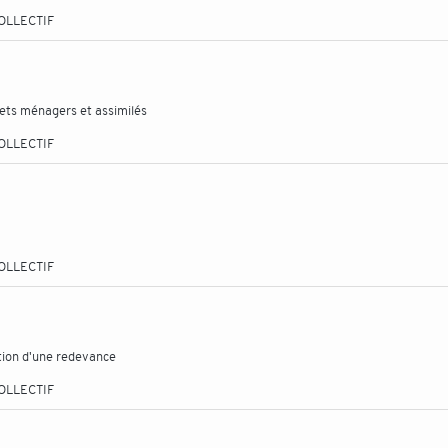
OLLECTIF
hets ménagers et assimilés
OLLECTIF
OLLECTIF
ation d'une redevance
OLLECTIF