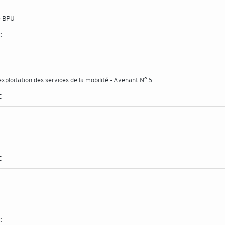
e BPU
C
exploitation des services de la mobilité - Avenant N° 5
C
C
C