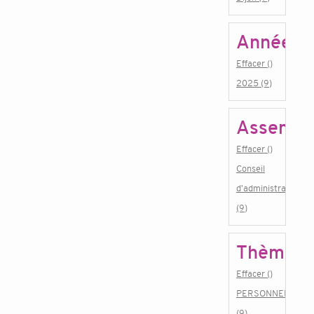
Année
Effacer ()
2025 (9)
Assembl
Effacer ()
Conseil
d'administration
(9)
Thème
Effacer ()
PERSONNEL
(9)