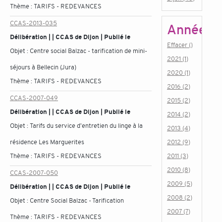
Thème :
TARIFS - REDEVANCES
CCAS-2013-035
Année
Délibération | | CCAS de Dijon | Publié le
Effacer ()
Objet :
Centre social Balzac - tarification de mini-
2021 (1)
séjours à Bellecin (Jura)
2020 (1)
Thème :
TARIFS - REDEVANCES
2016 (2)
CCAS-2007-049
2015 (2)
Délibération | | CCAS de Dijon | Publié le
2014 (2)
Objet :
Tarifs du service d'entretien du linge à la
2013 (4)
résidence Les Marguerites
2012 (9)
Thème :
TARIFS - REDEVANCES
2011 (3)
2010 (8)
CCAS-2007-050
2009 (5)
Délibération | | CCAS de Dijon | Publié le
2008 (2)
Objet :
Centre Social Balzac - Tarification
2007 (7)
Thème :
TARIFS - REDEVANCES