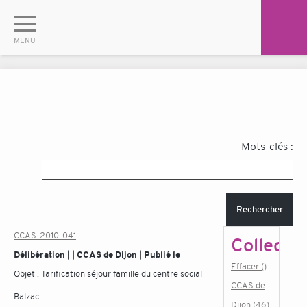
Mots-clés :
Rechercher
CCAS-2010-041
Collectiv
Délibération | | CCAS de Dijon | Publié le
Effacer ()
Objet :
Tarification séjour famille du centre social
CCAS de
Balzac
Dijon (46)