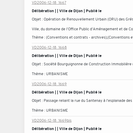
VD2006-12-18_1667
Délibération | | Ville de Dijon | Publié le
Objet :
Opération de Renouvellement Urbain (ORU) des Grésill
Ville, du domaine de l'Office Public d'Aménagement et de C
Thème :
(Conventions et contrats - archives);(Conventions et
VD2006-12-18_1668
Délibération | | Ville de Dijon | Publié le
Objet :
Société Bourguignonne de Construction Immobilière 
Thème :
URBANISME
VD2006-12-18_1669
Délibération | | Ville de Dijon | Publié le
Objet :
Passage reliant la rue du Santenay à l'esplanade de
Thème :
URBANISME
VD2006-12-18_1669bis
Délibération | | Ville de Dijon | Publié le