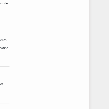
ant de
elles
nation
 de