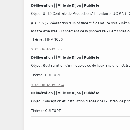
Délibération | | Ville de Dijon | Publié le
Objet :
Unité Centrale de Production Alimentaire (U.C.P.A.) 
(C.C.A.S.) - Réalisation d'un bâtiment à ossature bois - Déf
maître d'oeuvre - Lancement de la procédure - Demandes d
Thème :
FINANCES
VD2006-12-18_1673
Délibération | | Ville de Dijon | Publié le
Objet :
Restauration d'immeubles ou de lieux anciens - Octr
Thème :
CULTURE
VD2006-12-18_1674
Délibération | | Ville de Dijon | Publié le
Objet :
Conception et installation d'enseignes - Octroi de pr
Thème :
CULTURE