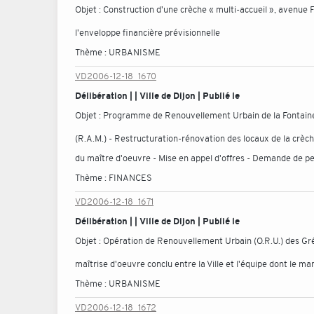
Objet :
Construction d'une crèche « multi-accueil », avenue
l'enveloppe financière prévisionnelle
Thème :
URBANISME
VD2006-12-18_1670
Délibération | | Ville de Dijon | Publié le
Objet :
Programme de Renouvellement Urbain de la Fontaine 
(R.A.M.) - Restructuration-rénovation des locaux de la crèch
du maître d'oeuvre - Mise en appel d'offres - Demande de 
Thème :
FINANCES
VD2006-12-18_1671
Délibération | | Ville de Dijon | Publié le
Objet :
Opération de Renouvellement Urbain (O.R.U.) des Gré
maîtrise d'oeuvre conclu entre la Ville et l'équipe dont le m
Thème :
URBANISME
VD2006-12-18_1672