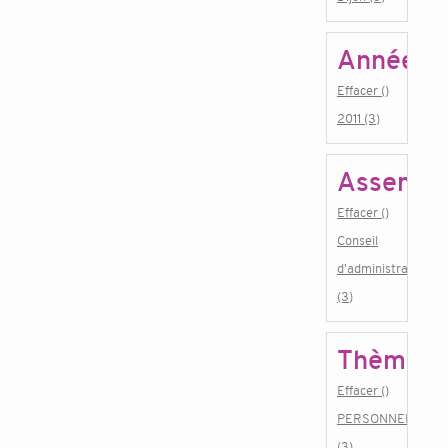
Année
Effacer ()
2011 (3)
Assembl
Effacer ()
Conseil
d'administration
(3)
Thème
Effacer ()
PERSONNEL
(3)