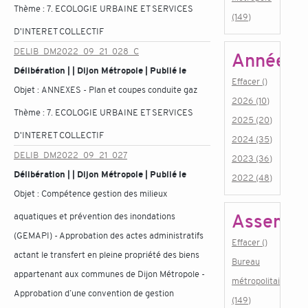
Thème :
7. ECOLOGIE URBAINE ET SERVICES
(149)
D'INTERET COLLECTIF
DELIB_DM2022_09_21_028_C
Année
Délibération | | Dijon Métropole | Publié le
Effacer ()
Objet :
ANNEXES - Plan et coupes conduite gaz
2026 (10)
Thème :
7. ECOLOGIE URBAINE ET SERVICES
2025 (20)
D'INTERET COLLECTIF
2024 (35)
DELIB_DM2022_09_21_027
2023 (36)
Délibération | | Dijon Métropole | Publié le
2022 (48)
Objet :
Compétence gestion des milieux
Assembl
aquatiques et prévention des inondations
(GEMAPI) - Approbation des actes administratifs
Effacer ()
actant le transfert en pleine propriété des biens
Bureau
appartenant aux communes de Dijon Métropole -
métropolitain
Approbation d’une convention de gestion
(149)