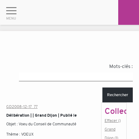
Mots-clés :
Rechercher
GD2008-12-17_77
Collectiv
Délibération | | Grand Dijon | Publié le
Effacer ()
Objet :
Voeu du Conseil de Communauté
Grand
Thème :
VOEUX
Dijon (1)