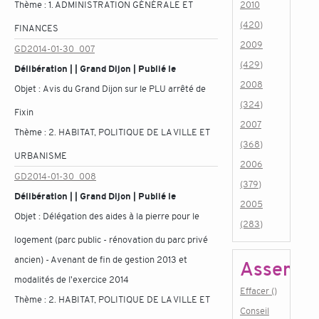
Thème :
1. ADMINISTRATION GÉNÉRALE ET
2010
(420)
FINANCES
2009
GD2014-01-30_007
(429)
Délibération | | Grand Dijon | Publié le
2008
Objet :
Avis du Grand Dijon sur le PLU arrêté de
(324)
Fixin
2007
Thème :
2. HABITAT, POLITIQUE DE LA VILLE ET
(368)
URBANISME
2006
GD2014-01-30_008
(379)
Délibération | | Grand Dijon | Publié le
2005
Objet :
Délégation des aides à la pierre pour le
(283)
logement (parc public - rénovation du parc privé
ancien) - Avenant de fin de gestion 2013 et
Assembl
modalités de l'exercice 2014
Effacer ()
Thème :
2. HABITAT, POLITIQUE DE LA VILLE ET
Conseil