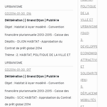
POLITIQUE
URBANISME
DE LA
GD2014-01-30_016
VILLE ET
Délibération | | Grand Dijon | Publié le
URBANISME
Objet :
Habitat à loyer modéré - Convention
(1360)
financière pluriannuelle 2013-2015 - Caisse des
3.
Dépôts - DIJON HABITAT - Approbation du
DEVELOPPEMENT
Contrat de prêt global 2014
ECONOMIQUE,
Thème :
2. HABITAT, POLITIQUE DE LA VILLE ET
ATTRACTIVITE
URBANISME
ET
GD2014-01-30_017
SOLIDARITES
Délibération | | Grand Dijon | Publié le
(816)
Objet :
Habitat à loyer modéré - Convention
5.
financière pluriannuelle 2013-2015 - Caisse des
DÉPLACEMENTS,
Dépôts - SCIC HABITAT - Approbation du Contrat
MOBILITÉS
de prêt global 2014
ET