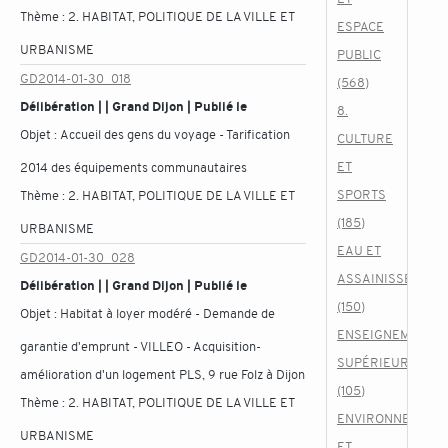
Thème :
2. HABITAT, POLITIQUE DE LA VILLE ET
ESPACE
URBANISME
PUBLIC
GD2014-01-30_018
(568)
Délibération | | Grand Dijon | Publié le
8.
Objet :
Accueil des gens du voyage - Tarification
CULTURE
ET
2014 des équipements communautaires
SPORTS
Thème :
2. HABITAT, POLITIQUE DE LA VILLE ET
(185)
URBANISME
EAU ET
GD2014-01-30_028
ASSAINISSEMENT
Délibération | | Grand Dijon | Publié le
(150)
Objet :
Habitat à loyer modéré - Demande de
ENSEIGNEMENT
garantie d'emprunt - VILLEO - Acquisition-
SUPÉRIEUR
amélioration d'un logement PLS, 9 rue Folz à Dijon
(105)
Thème :
2. HABITAT, POLITIQUE DE LA VILLE ET
ENVIRONNEMENT
URBANISME
ET