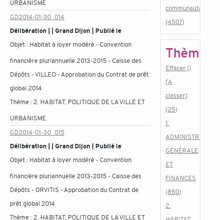
URBANISME
communautaire
GD2014-01-30_014
(4507)
Délibération | | Grand Dijon | Publié le
Objet :
Habitat à loyer modéré - Convention
Thème
financière pluriannuelle 2013-2015 - Caisse des
Effacer ()
Dépôts - VILLEO - Approbation du Contrat de prêt
[A
global 2014
classer]
Thème :
2. HABITAT, POLITIQUE DE LA VILLE ET
(25)
URBANISME
1.
GD2014-01-30_015
ADMINISTRATION
Délibération | | Grand Dijon | Publié le
GÉNÉRALE
Objet :
Habitat à loyer modéré - Convention
ET
financière pluriannuelle 2013-2015 - Caisse des
FINANCES
Dépôts - ORVITIS - Approbation du Contrat de
(850)
prêt global 2014
2.
Thème :
2. HABITAT, POLITIQUE DE LA VILLE ET
HABITAT,