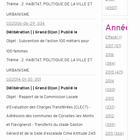
Thème :
2. HABITAT, POLITIQUE DE LA VILLE ET
(4507)
URBANISME
GD2006-06-29_034
Année
Délibération | | Grand Dijon | Publié le
Effacer ()
Objet :
Subvention de l'action 100 métiers pour
2017 (57)
100 femmes
2016
Thème :
2. HABITAT, POLITIQUE DE LA VILLE ET
(384)
URBANISME
2015 (471)
GD2014-01-30_001
2014
Délibération | | Grand Dijon | Publié le
(330)
Objet :
Rapport de la Commission Locale
2013
d'Evaluation des Charges Transférées (CLECT) -
(337)
Adhésions des communes de Corcelles-les-Monts
2012
et Flavignerot - Transferts du stade Gaston
(359)
Gérard et de la Salle d'escalade Cime Altitude 245
2011 (366)