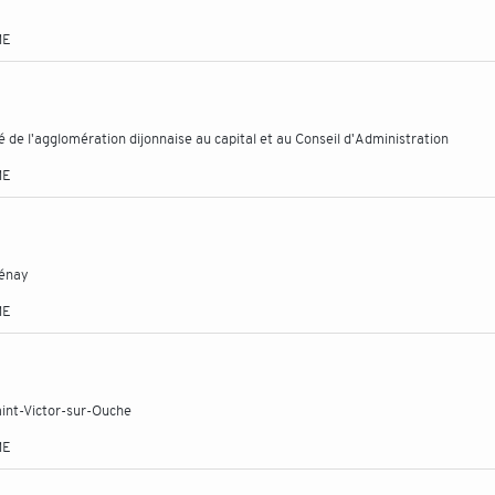
ME
 l'agglomération dijonnaise au capital et au Conseil d'Administration
ME
lénay
ME
aint-Victor-sur-Ouche
ME