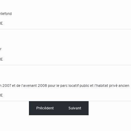
llefond
ME
F
ME
n 2007 et de l'avenant 2008 pour le parc locatif public et l'habitat privé ancien
ME
Précédent
Suivant