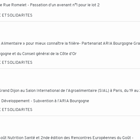
che Rue Romelet - Passation d'un avenant n°1 pour le lot 2
 ET SOLIDARITES
on Alimentaire » pour mieux connaître la filière- Partenariat ARIA Bourgogne Gr
rgogne et du Conseil général de la Côte d'Or
 ET SOLIDARITES
 Grand Dijon au Salon International de l'Agroalimentaire (SIAL) à Paris, du 19 au
e Développement - Subvention à l'ARIA Bourgogne
 ET SOLIDARITES
oût Nutrition Santé et 2nde édition des Rencontres Européennes du Goût -