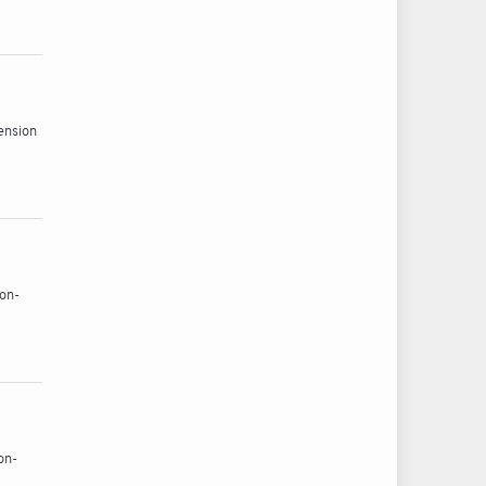
ension
ion-
on-