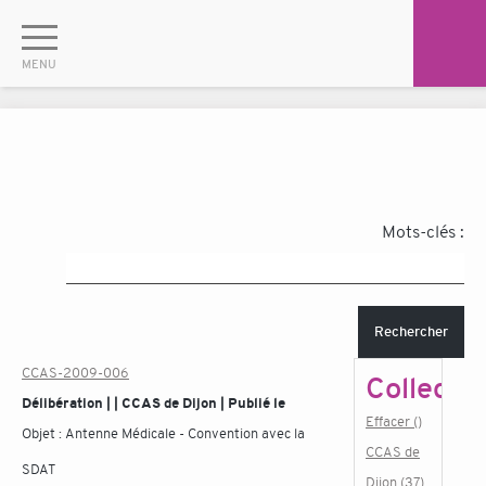
Mots-clés :
Rechercher
CCAS-2009-006
Collectiv
Délibération | | CCAS de Dijon | Publié le
Effacer ()
Objet :
Antenne Médicale - Convention avec la
CCAS de
SDAT
Dijon (37)