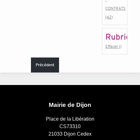
CONTRATS
(42)
Rubrique
Effacer ()
Précédent
Mairie de Dijon
Place de la Libération
CS73310
21033 Dijon Cedex