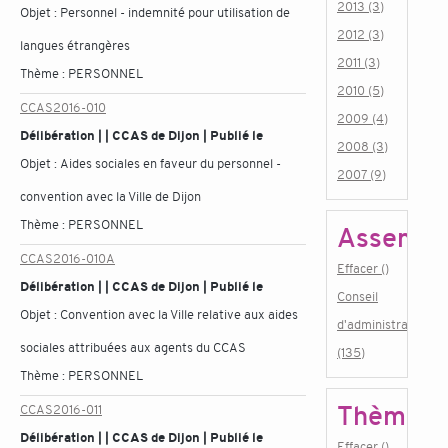
2013 (3)
Objet :
Personnel - indemnité pour utilisation de
2012 (3)
langues étrangères
2011 (3)
Thème :
PERSONNEL
2010 (5)
CCAS2016-010
2009 (4)
Délibération | | CCAS de Dijon | Publié le
2008 (3)
Objet :
Aides sociales en faveur du personnel -
2007 (9)
convention avec la Ville de Dijon
Thème :
PERSONNEL
Assembl
CCAS2016-010A
Effacer ()
Délibération | | CCAS de Dijon | Publié le
Conseil
Objet :
Convention avec la Ville relative aux aides
d'administration
sociales attribuées aux agents du CCAS
(135)
Thème :
PERSONNEL
Thème
CCAS2016-011
Délibération | | CCAS de Dijon | Publié le
Effacer ()